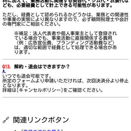
料に加えて、業務活動に関連する美容代・ジム代・衣装代な
ども、必要経費として計上できる可能性があります。
ただし、経費として認められるかどうかは、業務との関連性
や事業の実態により異なりますので、必ず顧問税理士や会計
の専門家にご相談ください。
※補足：法人代表者や個人事業主として登録され
ている場合でも、事業活動に直接関係する費用
（例：広告宣伝費、ブランディング活動費など）
は、適切な範囲で経費として処理できる場合があ
ります。
Q13.
解約・退会はできますか？
A.
いつでも退会可能です。
所定のフォームより申請いただければ、次回決済分より停止
となります。
詳細は[キャンセルポリシー]をご確認ください。
🔗 関連リンクボタン