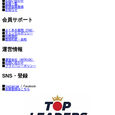
■
お問い合わせ
■
会員一覧
■
新規会員登録
■
お知らせ
会員サポート
■
よくある質問（FAQ）
■
キャンセルポリシー
■
利用規約
■
登録約款・会則
運営情報
■
運営会社（ARTRICK）
■
お問い合わせ
■
プライバシーポリシー
SNS・登録
■
Instagram
/ Facebook
■
会員登録はこちら