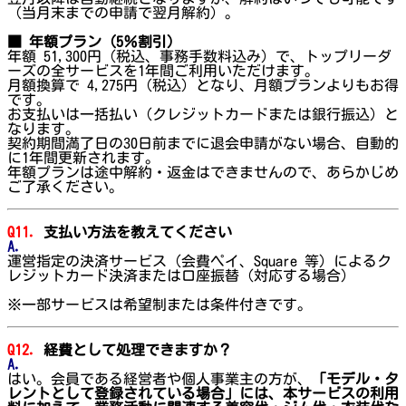
（当月末までの申請で翌月解約）。
■ 年額プラン（5％割引）
年額 51,300円（税込、事務手数料込み）で、トップリーダ
ーズの全サービスを1年間ご利用いただけます。
月額換算で 4,275円（税込）となり、月額プランよりもお得
です。
お支払いは一括払い（クレジットカードまたは銀行振込）と
なります。
契約期間満了日の30日前までに退会申請がない場合、自動的
に1年間更新されます。
年額プランは途中解約・返金はできませんので、あらかじめ
ご了承ください。
Q11.
支払い方法を教えてください
A.
運営指定の決済サービス（会費ペイ、Square 等）によるク
レジットカード決済または口座振替（対応する場合）
※一部サービスは希望制または条件付きです。
Q12.
経費として処理できますか？
A.
はい。会員である経営者や個人事業主の方が、
「モデル・タ
レントとして登録されている場合」には、本サービスの利用